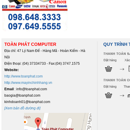
TOÀN PHÁT COMPUTER
QUY TRÌNH
Địa chỉ: 47 Lý Nam Đế - Hàng Mã - Hoàn Kiếm - Hà
Nội
Điện thoại: (04) 37334733 - Fax:(04) 3747.1575
Website:
http://www.toanphat.com
http://www.mayinchinhhang.vn
Email
: info@toanphat.com
baogia@toanphat.com
kinhdoanh01@toanphat.com
[Xem bản đồ đường đi]