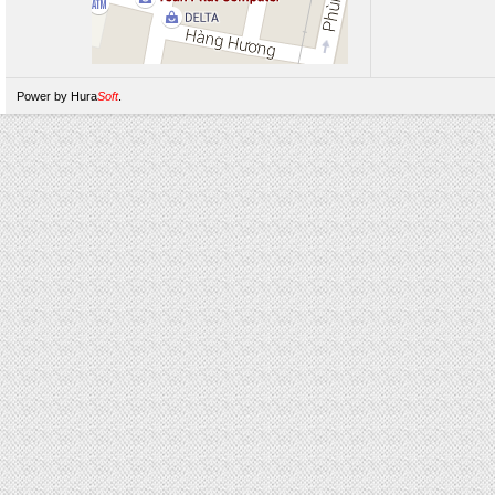
Power by
Hura
Soft
.