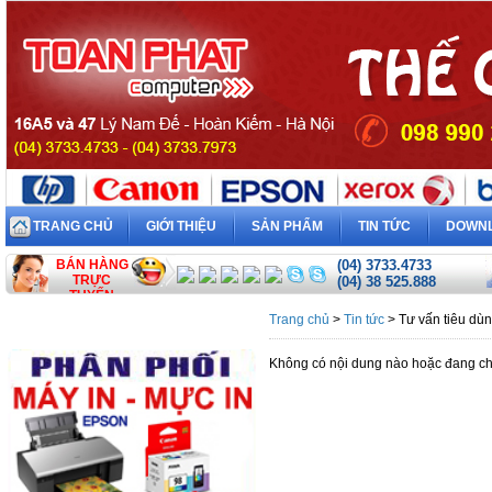
TRANG CHỦ
GIỚI THIỆU
SẢN PHẨM
TIN TỨC
DOWN
BÁN HÀNG
(04) 3733.4733
TRỰC
(04) 38 525.888
TUYẾN
Trang chủ
>
Tin tức
> Tư vấn tiêu dù
Không có nội dung nào hoặc đang ch