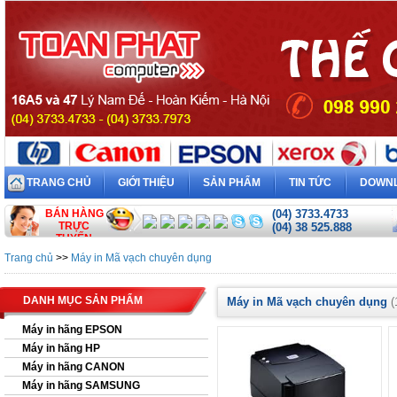
TRANG CHỦ
GIỚI THIỆU
SẢN PHẨM
TIN TỨC
DOWN
BÁN HÀNG
(04) 3733.4733
TRỰC
(04) 38 525.888
TUYẾN
Trang chủ
>>
Máy in Mã vạch chuyên dụng
DANH MỤC SẢN PHẨM
Máy in Mã vạch chuyên dụng
(
Máy in hãng EPSON
Máy in hãng HP
Máy in hãng CANON
Máy in hãng SAMSUNG