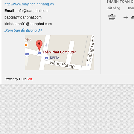
http://www.mayinchinhhang.vn
Email
: info@toanphat.com
baogia@toanphat.com
kinhdoanh01@toanphat.com
[Xem bản đồ đường đi]
Power by
Hura
Soft
.