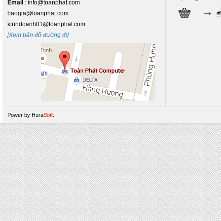
Email
: info@toanphat.com
baogia@toanphat.com
kinhdoanh01@toanphat.com
[Xem bản đồ đường đi]
Power by
Hura
Soft
.