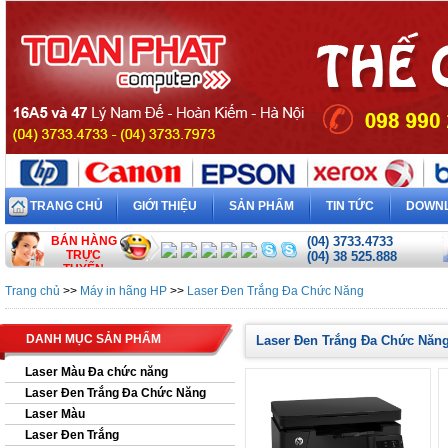
TRANG CHỦ
GIỚI THIỆU
SẢN PHẨM
TIN TỨC
DOWN
BÁN HÀNG
(04) 3733.4733
TRỰC
(04) 38 525.888
TUYẾN
Trang chủ
>>
Máy in hãng HP
>>
Laser Đen Trắng Đa Chức Năng
DANH MỤC SẢN PHẨM
Laser Đen Trắng Đa Chức Năn
Laser Màu Đa chức năng
Laser Đen Trắng Đa Chức Năng
Laser Màu
Laser Đen Trắng