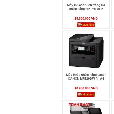
Máy in Laser đen trắng Đa
chức năng HP Pro MFP
M426fdw- tự động in đảo mặt,
Copy, Fax, Scan, wifi
15.500.000 VND
Máy in Đa chức năng Laser
CANON MF229DW (in A4
không dây, quét ảnh, photo,
copy, fax)
10.950.000 VND