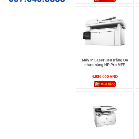
Máy in Laser đen trắng Đa
chức năng HP Pro MFP
M130fw - G3Q60A (In A4,
coppy, scan, fax)
4.980.000 VND