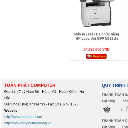
Máy in Laser Đa chức năng
HP LaserJet MFP M525dn
(CF116A) (in mạng, scan,
copy, Fax, tự động đảo mặt)
54.990.000 VND
TOÀN PHÁT COMPUTER
QUY TRÌNH
Địa chỉ: 47 Lý Nam Đế - Hàng Mã - Hoàn Kiếm - Hà
Nội
Điện thoại: (04) 37334733 - Fax:(04) 3747.1575
Website:
http://www.toanphat.com
http://www.mayinchinhhang.vn