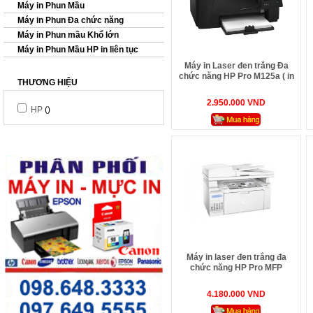
Máy in Phun Mầu
Máy in Phun Đa chức năng
Máy in Phun mầu Khổ lớn
Máy in Phun Mầu HP in liên tục
Máy in Laser đen trắng Đa
chức năng HP Pro M125a ( in
THƯƠNG HIỆU
A4, Scan, Copy )
2.950.000 VND
HP
()
Máy in laser đen trắng đa
chức năng HP Pro MFP
M130fn G3Q59A (in mạng,
scan, photo, copy, fax)
4.180.000 VND